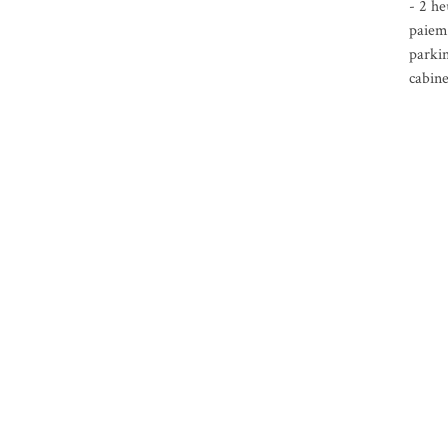
- 2 he
paieme
parkin
cabine